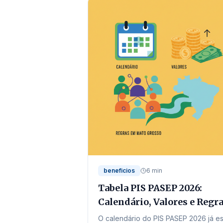
beneficios
6 min
Tabela PIS PASEP 2026:
Calendário, Valores e Regr
em Mato Grosso
O calendário do PIS PASEP 2026 já es