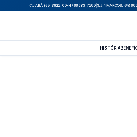
CUIABÁ: (65) 3622-0044 / 99983-7299
|
S.J. 4 MARCOS: (65) 9
HISTÓRIA
BENEFÍ