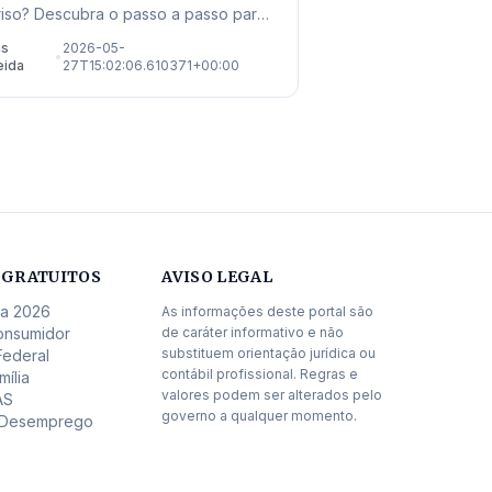
riso? Descubra o passo a passo para
orrer, os endereços locais de
as
2026-05-
•
ndimento e as novas regras de 2026
eida
27T15:02:06.610371+00:00
 garantir seu direito.
 GRATUITOS
AVISO LEGAL
da 2026
As informações deste portal são
onsumidor
de caráter informativo e não
substituem orientação jurídica ou
Federal
contábil profissional. Regras e
mília
valores podem ser alterados pelo
AS
governo a qualquer momento.
-Desemprego