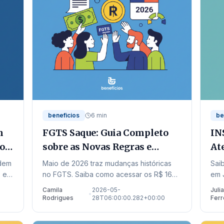
beneficios
6 min
be
m
FGTS Saque: Guia Completo
IN
io
sobre as Novas Regras e
At
Calendário 2026
Ap
odem
Maio de 2026 traz mudanças históricas
Sai
 e
no FGTS. Saiba como acessar os R$ 16
em 
as.
bilhões liberados para saques residuais e
inf
Camila
2026-05-
Juli
•
o.
quitação de dívidas no Novo Desenrola.
as 
Rodrigues
28T06:00:00.282+00:00
Ferr