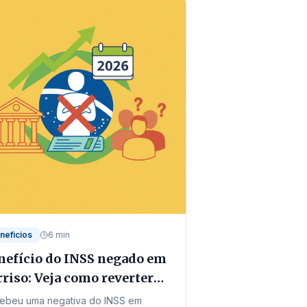
neficios
6 min
nefício do INSS negado em
rriso: Veja como reverter
 2026
ebeu uma negativa do INSS em