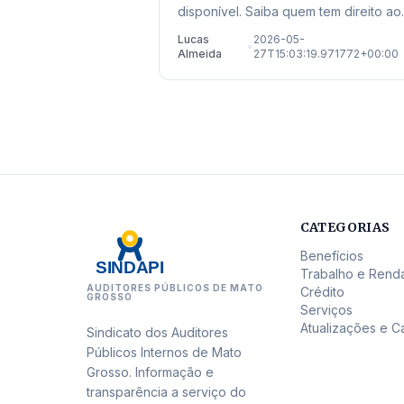
disponível. Saiba quem tem direito ao
abono salarial ano-base 2024 e veja
Lucas
2026-05-
•
onde sacar em Mato Grosso.
Almeida
27T15:03:19.971772+00:00
CATEGORIAS
Benefícios
SINDAPI
Trabalho e Rend
AUDITORES PÚBLICOS DE MATO
Crédito
GROSSO
Serviços
Atualizações e C
Sindicato dos Auditores
Públicos Internos de Mato
Grosso. Informação e
transparência a serviço do