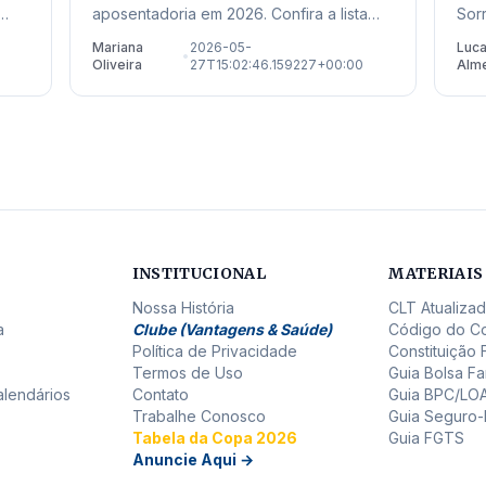
aposentadoria em 2026. Confira a lista
Sor
completa, as novas regras de transição e
rec
Mariana
2026-05-
Luc
•
onde buscar auxílio no estado de Mato
ate
Oliveira
27T15:02:46.159227+00:00
Alm
Grosso.
para
INSTITUCIONAL
MATERIAIS
Nossa História
CLT Atualiza
a
Clube (Vantagens & Saúde)
Código do C
Política de Privacidade
Constituição 
Termos de Uso
Guia Bolsa Fa
alendários
Contato
Guia BPC/LO
Trabalhe Conosco
Guia Seguro
Tabela da Copa 2026
Guia FGTS
Anuncie Aqui →