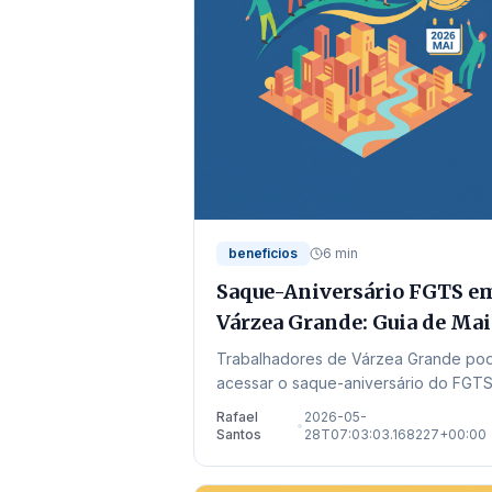
beneficios
6 min
Saque-Aniversário FGTS e
Várzea Grande: Guia de Ma
de 2026
Trabalhadores de Várzea Grande p
acessar o saque-aniversário do FGTS
valores retidos de demissões passad
Rafael
2026-05-
•
Confira prazos e locais de atendiment
Santos
28T07:03:03.168227+00:00