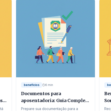
beneficios
6 min
be
Documentos para
Be
as
aposentadoria: Guia Completo
So
para 2026
em
tá
Prepare sua documentação para a
Rec