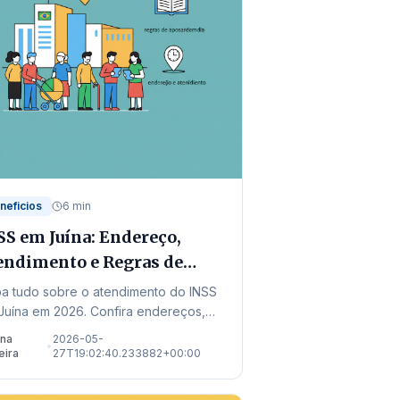
neficios
6 min
SS em Juína: Endereço,
endimento e Regras de
osentadoria
ba tudo sobre o atendimento do INSS
Juína em 2026. Confira endereços,
ormações sobre mutirões de perícia e
ana
2026-05-
•
novas regras de aposentadoria.
eira
27T19:02:40.233882+00:00