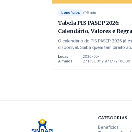
beneficios
6 min
Tabela PIS PASEP 2026:
Calendário, Valores e Regr
em Mato Grosso
O calendário do PIS PASEP 2026 já es
disponível. Saiba quem tem direito ao
abono salarial ano-base 2024 e veja
Lucas
2026-05-
•
onde sacar em Mato Grosso.
Almeida
27T15:03:19.971772+00:00
CATEGORIAS
Benefícios
SINDAPI