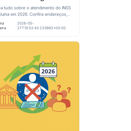
osentadoria
ba tudo sobre o atendimento do INSS
Juína em 2026. Confira endereços,
ormações sobre mutirões de perícia e
ana
2026-05-
•
novas regras de aposentadoria.
eira
27T19:02:40.233882+00:00