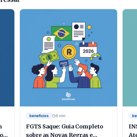
beneficios
6 min
be
m
FGTS Saque: Guia Completo
IN
io
sobre as Novas Regras e
At