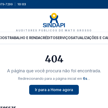
9979-7299
|
10:03
SINDAPI
AUDITORES PÚBLICOS DE MATO GROSSO
CIOS
TRABALHO E RENDA
CRÉDITO
SERVIÇOS
ATUALIZAÇÕES E CA
404
A página que você procura não foi encontrada.
Redirecionando para a página inicial em
6
s
…
Ir para a Home agora
eressar