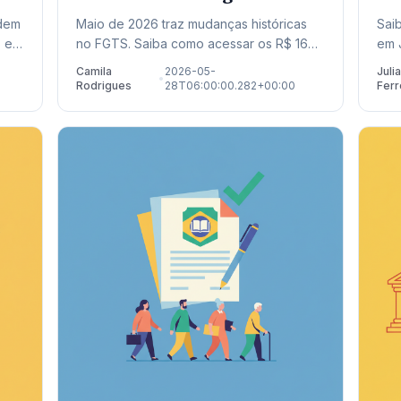
Calendário 2026
Ap
odem
Maio de 2026 traz mudanças históricas
Sai
 e
no FGTS. Saiba como acessar os R$ 16
em 
as.
bilhões liberados para saques residuais e
inf
Camila
2026-05-
Juli
•
o.
quitação de dívidas no Novo Desenrola.
as 
Rodrigues
28T06:00:00.282+00:00
Ferr