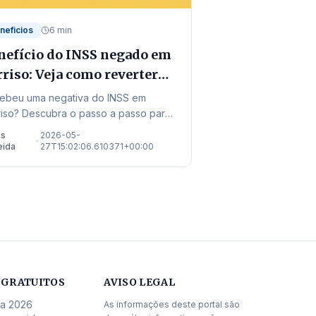
neficios
6 min
nefício do INSS negado em
rriso: Veja como reverter
 2026
ebeu uma negativa do INSS em
riso? Descubra o passo a passo para
orrer, os endereços locais de
as
2026-05-
•
ndimento e as novas regras de 2026
eida
27T15:02:06.610371+00:00
 garantir seu direito.
 GRATUITOS
AVISO LEGAL
da 2026
As informações deste portal são