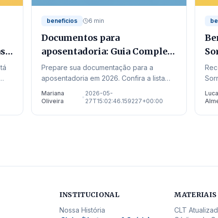
beneficios
6 min
be
Documentos para
Be
as
aposentadoria: Guia Completo
So
para 2026
em
tá
Prepare sua documentação para a
Rec
aposentadoria em 2026. Confira a lista
Sor
completa, as novas regras de transição e
rec
Mariana
2026-05-
Luc
•
onde buscar auxílio no estado de Mato
ate
Oliveira
27T15:02:46.159227+00:00
Alm
Grosso.
para
INSTITUCIONAL
MATERIAIS
Nossa História
CLT Atualiza