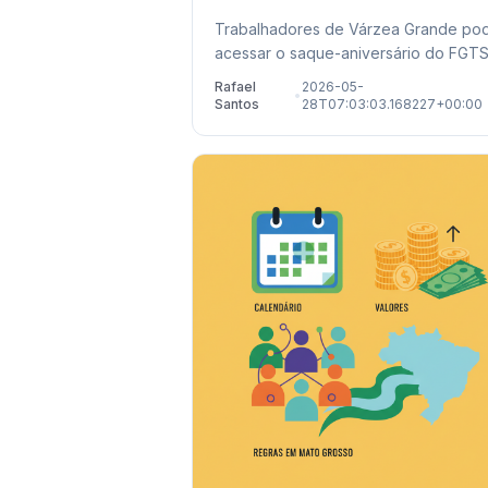
de 2026
Trabalhadores de Várzea Grande p
acessar o saque-aniversário do FGTS
valores retidos de demissões passad
Rafael
2026-05-
•
Confira prazos e locais de atendiment
Santos
28T07:03:03.168227+00:00