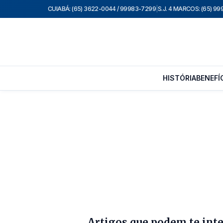
CUIABÁ: (65) 3622-0044 / 99983-7299
|
S.J. 4 MARCOS: (65) 9
HISTÓRIA
BENEFÍ
Artigos que podem te int