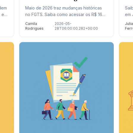
Calendário 2026
Ap
odem
Maio de 2026 traz mudanças históricas
Sai
 e
no FGTS. Saiba como acessar os R$ 16
em 
as.
bilhões liberados para saques residuais e
inf
Camila
2026-05-
Juli
•
o.
quitação de dívidas no Novo Desenrola.
as 
Rodrigues
28T06:00:00.282+00:00
Ferr