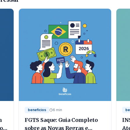
beneficios
6 min
be
m
FGTS Saque: Guia Completo
IN
io
sobre as Novas Regras e
At