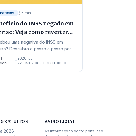
neficios
6 min
nefício do INSS negado em
rriso: Veja como reverter
 2026
ebeu uma negativa do INSS em
riso? Descubra o passo a passo para
orrer, os endereços locais de
as
2026-05-
•
ndimento e as novas regras de 2026
eida
27T15:02:06.610371+00:00
 garantir seu direito.
 GRATUITOS
AVISO LEGAL
da 2026
As informações deste portal são