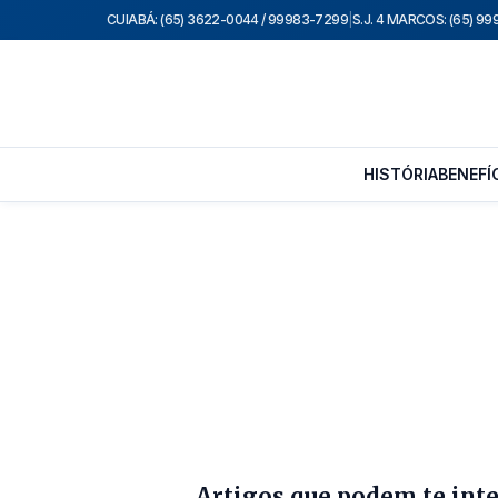
CUIABÁ: (65) 3622-0044 / 99983-7299
|
S.J. 4 MARCOS: (65) 9
HISTÓRIA
BENEFÍ
Artigos que podem te int