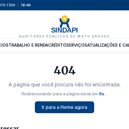
9979-7299
|
18:46
SINDAPI
AUDITORES PÚBLICOS DE MATO GROSSO
CIOS
TRABALHO E RENDA
CRÉDITO
SERVIÇOS
ATUALIZAÇÕES E CA
404
A página que você procura não foi encontrada.
Redirecionando para a página inicial em
5
s
…
Ir para a Home agora
eressar