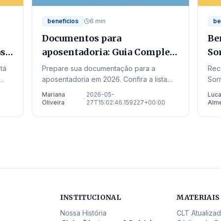
beneficios
6 min
be
Documentos para
Be
as
aposentadoria: Guia Completo
So
para 2026
em
tá
Prepare sua documentação para a
Rec
aposentadoria em 2026. Confira a lista
Sor
completa, as novas regras de transição e
rec
Mariana
2026-05-
Luc
•
onde buscar auxílio no estado de Mato
ate
Oliveira
27T15:02:46.159227+00:00
Alm
Grosso.
para
INSTITUCIONAL
MATERIAIS
Nossa História
CLT Atualiza