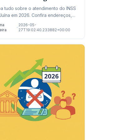
osentadoria
ba tudo sobre o atendimento do INSS
Juína em 2026. Confira endereços,
ormações sobre mutirões de perícia e
ana
2026-05-
•
novas regras de aposentadoria.
eira
27T19:02:40.233882+00:00