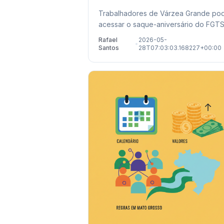
de 2026
Trabalhadores de Várzea Grande p
acessar o saque-aniversário do FGTS
valores retidos de demissões passad
Rafael
2026-05-
•
Confira prazos e locais de atendiment
Santos
28T07:03:03.168227+00:00