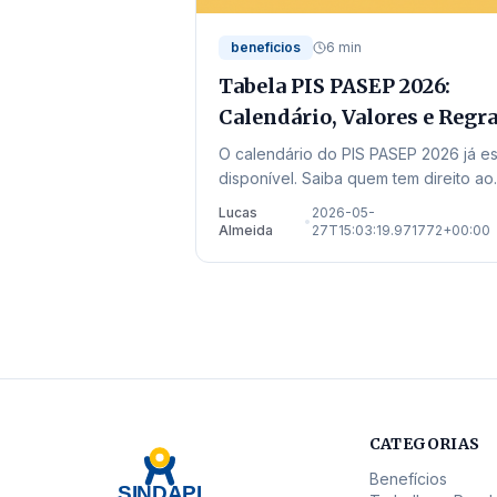
beneficios
6 min
Tabela PIS PASEP 2026:
Calendário, Valores e Regr
em Mato Grosso
O calendário do PIS PASEP 2026 já es
disponível. Saiba quem tem direito ao
abono salarial ano-base 2024 e veja
Lucas
2026-05-
•
onde sacar em Mato Grosso.
Almeida
27T15:03:19.971772+00:00
CATEGORIAS
Benefícios
SINDAPI