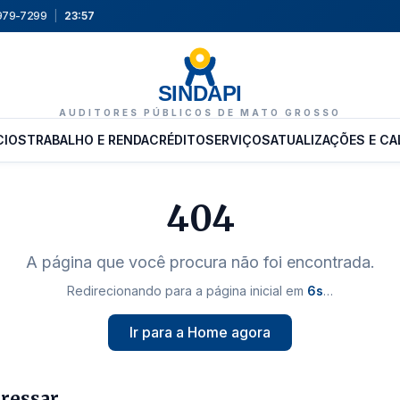
9979-7299
|
23:57
SINDAPI
AUDITORES PÚBLICOS DE MATO GROSSO
CIOS
TRABALHO E RENDA
CRÉDITO
SERVIÇOS
ATUALIZAÇÕES E CA
404
A página que você procura não foi encontrada.
Redirecionando para a página inicial em
6
s
…
Ir para a Home agora
eressar