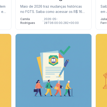
Calendário 2026
Ap
odem
Maio de 2026 traz mudanças históricas
Sai
 e
no FGTS. Saiba como acessar os R$ 16
em 
as.
bilhões liberados para saques residuais e
inf
Camila
2026-05-
Juli
•
o.
quitação de dívidas no Novo Desenrola.
as 
Rodrigues
28T06:00:00.282+00:00
Ferr