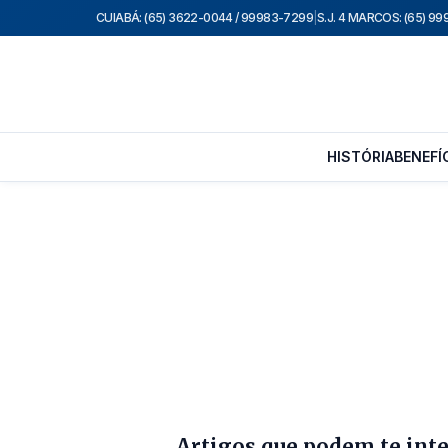
CUIABÁ: (65) 3622-0044 / 99983-7299
|
S.J. 4 MARCOS: (65) 9
HISTÓRIA
BENEFÍ
Artigos que podem te int