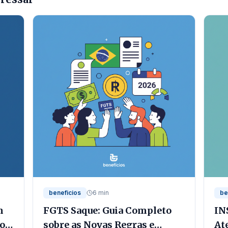
beneficios
6 min
be
m
FGTS Saque: Guia Completo
IN
io
sobre as Novas Regras e
At