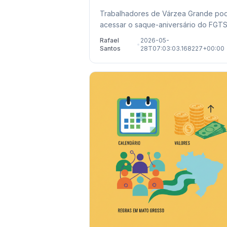
de 2026
Trabalhadores de Várzea Grande p
acessar o saque-aniversário do FGTS
valores retidos de demissões passad
Rafael
2026-05-
•
Confira prazos e locais de atendiment
Santos
28T07:03:03.168227+00:00