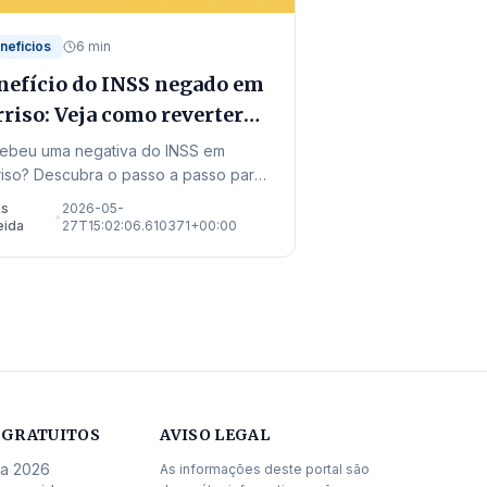
neficios
6 min
nefício do INSS negado em
rriso: Veja como reverter
 2026
ebeu uma negativa do INSS em
riso? Descubra o passo a passo para
orrer, os endereços locais de
as
2026-05-
•
ndimento e as novas regras de 2026
eida
27T15:02:06.610371+00:00
 garantir seu direito.
 GRATUITOS
AVISO LEGAL
da 2026
As informações deste portal são