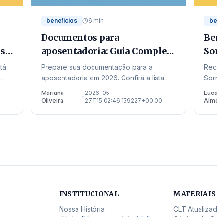
beneficios
6 min
be
Documentos para
Be
as
aposentadoria: Guia Completo
So
para 2026
em
tá
Prepare sua documentação para a
Rec
aposentadoria em 2026. Confira a lista
Sor
completa, as novas regras de transição e
rec
Mariana
2026-05-
Luc
•
onde buscar auxílio no estado de Mato
ate
Oliveira
27T15:02:46.159227+00:00
Alm
Grosso.
para
INSTITUCIONAL
MATERIAIS
Nossa História
CLT Atualiza