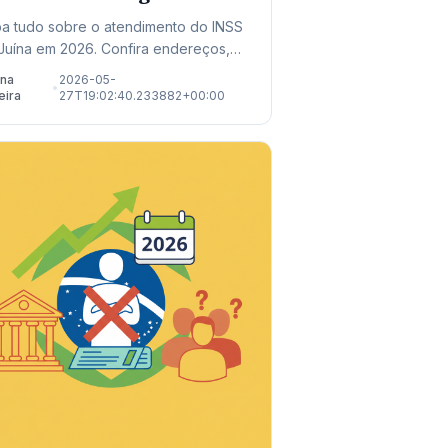
osentadoria
ba tudo sobre o atendimento do INSS
Juína em 2026. Confira endereços,
ormações sobre mutirões de perícia e
ana
2026-05-
•
novas regras de aposentadoria.
eira
27T19:02:40.233882+00:00