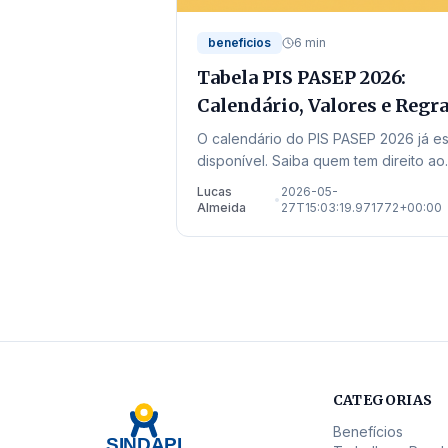
beneficios
6 min
Tabela PIS PASEP 2026:
Calendário, Valores e Regr
em Mato Grosso
O calendário do PIS PASEP 2026 já es
disponível. Saiba quem tem direito ao
abono salarial ano-base 2024 e veja
Lucas
2026-05-
•
onde sacar em Mato Grosso.
Almeida
27T15:03:19.971772+00:00
CATEGORIAS
Benefícios
SINDAPI